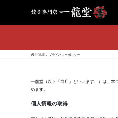
コ
ナ
ン
ビ
テ
ゲ
ン
ー
ツ
シ
へ
ョ
ス
ン
キ
に
ッ
移
HOME
プライバシーポリシー
プ
動
一龍堂（以下「当店」といいます。）は、本
めます。
個人情報の取得